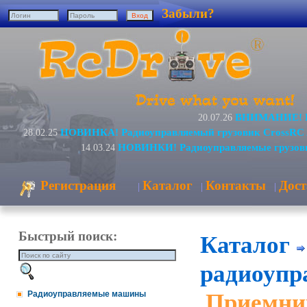
Забыли?
ВНИМАНИЕ! Из
20.07.26
НОВИНКА! Радиоуправляемый грузовик CrossRC 
28.02.25
НОВИНКИ! Радиоуправляемые грузови
14.03.24
Регистрация
Каталог
Контакты
Дост
|
|
|
Быстрый поиск:
Каталог
радиоупр
Приемни
Радиоуправляемые машины