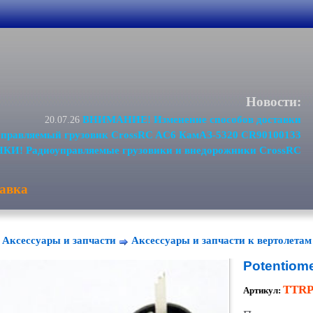
Новости:
ВНИМАНИЕ! Изменение способов доставки
20.07.26
равляемый грузовик CrossRC AC6 КамАЗ-5320 CR90100133
И! Радиоуправляемые грузовики и внедорожники CrossRC
авка
Аксессуары и запчасти
Аксессуары и запчасти к вертолетам
Potentiome
TTRP
Артикул: