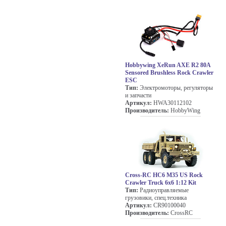
Hobbywing XeRun AXE R2 80A
Sensored Brushless Rock Crawler
ESC
Тип:
Электромоторы, регуляторы
и запчасти
Артикул:
HWA30112102
Производитель:
HobbyWing
Cross-RC HC6 M35 US Rock
Crawler Truck 6x6 1:12 Kit
Тип:
Радиоуправляемые
грузовики, спец.техника
Артикул:
CR90100040
Производитель:
CrossRC