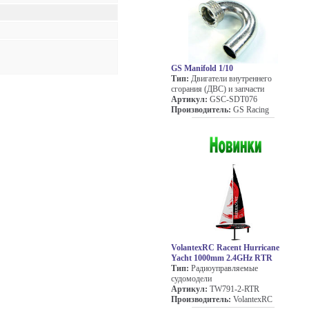
GS Manifold 1/10
Тип:
Двигатели внутреннего
сгорания (ДВС) и запчасти
Артикул:
GSC-SDT076
Производитель:
GS Racing
VolantexRC Racent Hurricane
Yacht 1000mm 2.4GHz RTR
Тип:
Радиоуправляемые
судомодели
Артикул:
TW791-2-RTR
Производитель:
VolantexRC