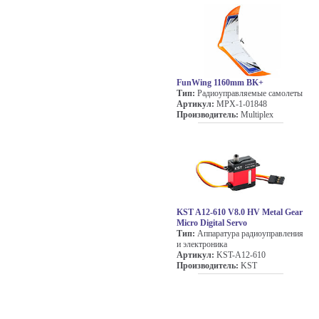
FunWing 1160mm BK+
Тип:
Радиоуправляемые самолеты
Артикул:
MPX-1-01848
Производитель:
Multiplex
KST A12-610 V8.0 HV Metal Gear
Micro Digital Servo
Тип:
Аппаратура радиоуправления
и электроника
Артикул:
KST-A12-610
Производитель:
KST