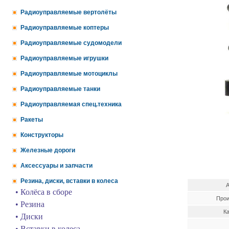
Радиоуправляемые вертолёты
Радиоуправляемые коптеры
Радиоуправляемые судомодели
Радиоуправляемые игрушки
Радиоуправляемые мотоциклы
Радиоуправляемые танки
Радиоуправляемая спец.техника
Ракеты
Конструкторы
Железные дороги
Аксессуары и запчасти
Резина, диски, вставки в колеса
А
• Колёса в сборе
Прои
• Резина
Ка
• Диски
• Вставки в колеса