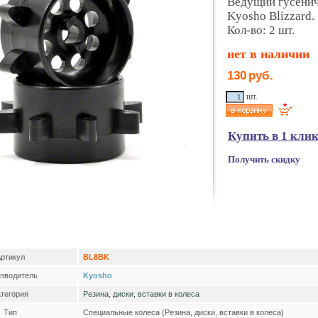
Ведущий гусенич
Kyosho Blizzard.
Кол-во: 2 шт.
нет в наличии
130
руб.
шт.
Купить в 1 кли
Получить скидку
ртикул
BL8BK
зводитель
Kyosho
тегория
Резина, диски, вставки в колеса
Тип
Специальные колеса (Резина, диски, вставки в колеса)