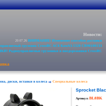
Новости:
ВНИМАНИЕ! Изменение способов доставки
20.07.26
равляемый грузовик CrossRC AC6 КамАЗ-5320 CR90100133
И! Радиоуправляемые грузовики и внедорожники CrossRC
авка
ина, диски, вставки в колеса
Специальные колеса
Sprocket Blac
BL8BK
Артикул: