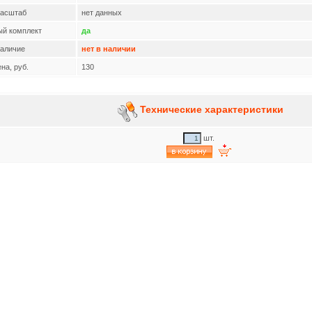
асштаб
нет данных
ый комплект
да
аличие
нет в наличии
на, руб.
130
Технические характеристики
шт.