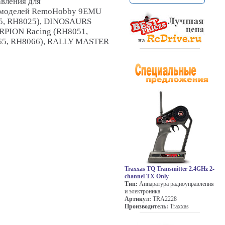
вления для
омоделей RemoHobby 9EMU
25, RH8025), DINOSAURS
RPION Racing (RH8051,
65, RH8066), RALLY MASTER
Traxxas TQ Transmitter 2.4GHz 2-
channel TX Only
Тип:
Аппаратура радиоуправления
и электроника
Артикул:
TRA2228
Производитель:
Traxxas