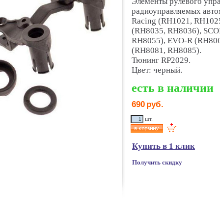
Элементы рулевого упра
радиоуправляемых авт
Racing (RH1021, RH10
(RH8035, RH8036), SCO
RH8055), EVO-R (RH80
(RH8081, RH8085).
Тюнинг RP2029.
Цвет: черный.
есть в наличии
690
руб.
шт.
Купить в 1 клик
Получить скидку