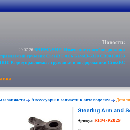
Новости:
ВНИМАНИЕ! Изменение способов доставки
20.07.26
равляемый грузовик CrossRC AC6 КамАЗ-5320 CR90100133
И! Радиоуправляемые грузовики и внедорожники CrossRC
авка
ы и запчасти
Аксессуары и запчасти к автомоделям
Детали
Steering Arm and S
REM-P2029
Артикул: