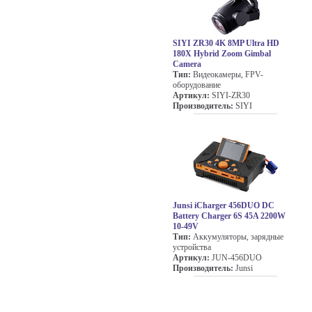
SIYI ZR30 4K 8MP Ultra HD
180X Hybrid Zoom Gimbal
Camera
Тип:
Видеокамеры, FPV-
оборудование
Артикул:
SIYI-ZR30
Производитель:
SIYI
Junsi iCharger 456DUO DC
Battery Charger 6S 45A 2200W
10-49V
Тип:
Аккумуляторы, зарядные
устройства
Артикул:
JUN-456DUO
Производитель:
Junsi