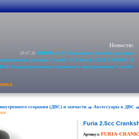
Новости:
ВНИМАНИЕ! Изменение способов доставки
20.07.26
равляемый грузовик CrossRC AC6 КамАЗ-5320 CR90100133
И! Радиоуправляемые грузовики и внедорожники CrossRC
авка
внутреннего сгорания (ДВС) и запчасти
Аксессуары к ДВС
нки
Furia 2.5cc Cranksh
FURIA-CRANK
Артикул: