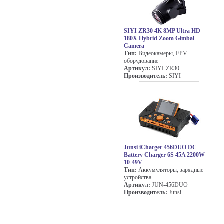
SIYI ZR30 4K 8MP Ultra HD
180X Hybrid Zoom Gimbal
Camera
Тип:
Видеокамеры, FPV-
оборудование
Артикул:
SIYI-ZR30
Производитель:
SIYI
Junsi iCharger 456DUO DC
Battery Charger 6S 45A 2200W
10-49V
Тип:
Аккумуляторы, зарядные
устройства
Артикул:
JUN-456DUO
Производитель:
Junsi