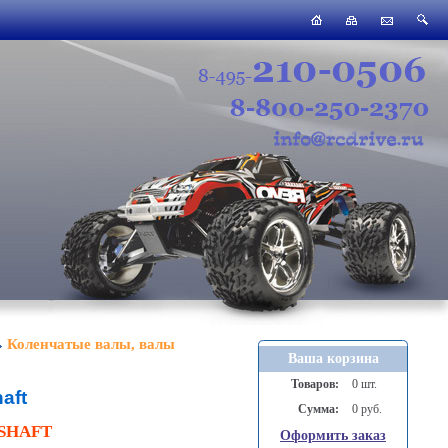
Коленчатые валы, валы
Ваша корзина
Товаров:
0 шт.
aft
Сумма:
0 руб.
SHAFT
Оформить заказ