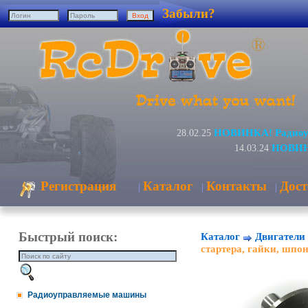
Забыли?
НОВИНКА! Радиоуп
28.02.25
НОВИНК
14.03.24
Регистрация
Каталог
Контакты
Дост
|
|
|
Быстрый поиск:
Каталог
Двигатели 
стартера, гайки, шпо
Радиоуправляемые машины