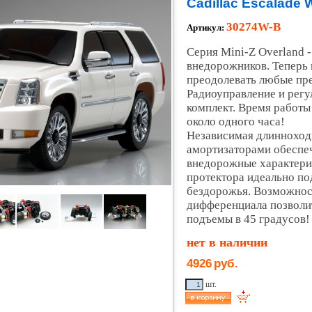
Cadillac Escalade 
30274W-B
Артикул:
Серия Mini-Z Overland 
внедорожников. Теперь
преодолевать любые пре
Радиоуправление и регу
комплект. Время работы
около одного часа!
Независимая длинноход
амортизаторами обеспе
внедорожные характери
протектора идеально по
бездорожья. Возможнос
дифференциала позволи
подъемы в 45 градусов!
нет в наличии
4926
руб.
шт.