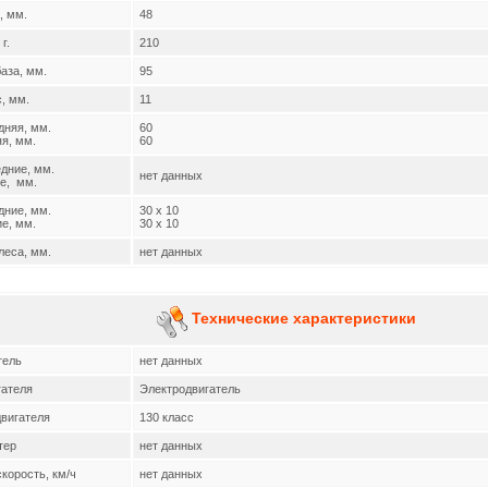
, мм.
48
 г.
210
аза, мм.
95
, мм.
11
дняя, мм.
60
, мм.
60
дние, мм.
нет данных
, мм.
ние, мм.
30 x 10
, мм.
30 x 10
леса, мм.
нет данных
Технические характеристики
тель
нет данных
гателя
Электродвигатель
вигателя
130 класс
тер
нет данных
корость, км/ч
нет данных