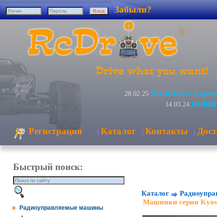
Забыли?
НОВИНКА! Радиоуп
28.02.25
НОВИНК
14.03.24
Регистрация
Каталог
Контакты
Дост
|
|
|
Быстрый поиск:
Каталог
Радиоупр
Машинки серии Kyos
Радиоуправляемые машины