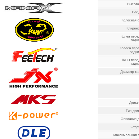
Высота
Вес,
Колесная б
Клиренс
Колея пере
задняя
Колеса пере
задние
Шины перед
задние
Диаметр ко
Двига
Тип дви
Описание д
Стар
Максимальная с