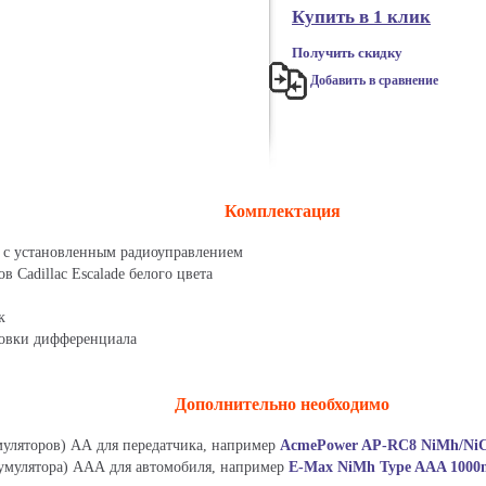
Купить в 1 клик
Получить скидку
Добавить в сравнение
Комплектация
с установленным радиоуправлением
 Cadillac Escalade белого цвета
к
овки дифференциала
Дополнительно необходимо
уляторов) АА для передатчика, например
AcmePower AP-RC8 NiMh/Ni
умулятора) ААА для автомобиля, например
E-Max NiMh Type AAA 100