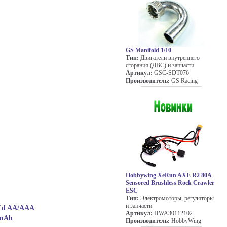
GS Manifold 1/10
Тип:
Двигатели внутреннего
сгорания (ДВС) и запчасти
Артикул:
GSC-SDT076
Производитель:
GS Racing
Hobbywing XeRun AXE R2 80A
Sensored Brushless Rock Crawler
ESC
Тип:
Электромоторы, регуляторы
и запчасти
Cd AA/AAA
Артикул:
HWA30112102
0mAh
Производитель:
HobbyWing