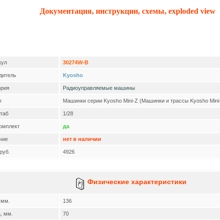
Документация, инструкции, схемы, exploded view
кул
30274W-B
дитель
Kyosho
ория
Радиоуправляемые машины
п
Машинки серии Kyosho Mini-Z (Машинки и трассы Kyosho Mini
таб
1/28
омплект
да
чие
нет в наличии
руб.
4926
Физические характеристики
 мм.
136
, мм.
70