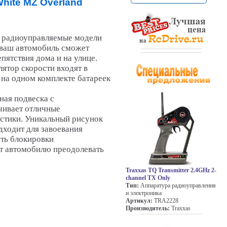
White MZ Overland
- радиоуправляемые модели
 ваш автомобиль сможет
пятствия дома и на улице.
лятор скорости входят в
 на одном комплекте батареек
ная подвеска с
чивает отличные
стики. Уникальный рисунок
дходит для завоевания
ть блокировки
т автомобилю преодолевать
Traxxas TQ Transmitter 2.4GHz 2-
channel TX Only
Тип:
Аппаратура радиоуправления
и электроника
Артикул:
TRA2228
Производитель:
Traxxas