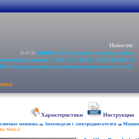
Новости:
ВНИМАНИЕ! Изменение способов доставки
20.07.26
равляемый грузовик CrossRC AC6 КамАЗ-5320 CR90100133
И! Радиоуправляемые грузовики и внедорожники CrossRC
авка
Характеристики
Инструкции
авляемые машины
Автомодели с электродвигателем
Машинк
ho Mini-Z