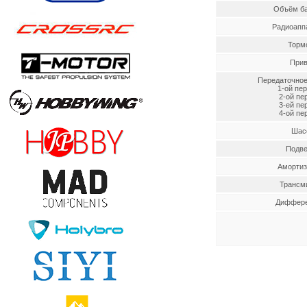
Объём ба
Радиоапп
Торм
Прив
Передаточное
1-ой пе
2-ой пе
3-ей пе
4-ой пе
Шас
Подве
Амортиз
Трансм
Диффер