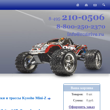
Ваша корзина
Товаров:
0 шт.
и и трассы Kyosho Mini-Z
Сумма:
0 руб.
Оформить заказ