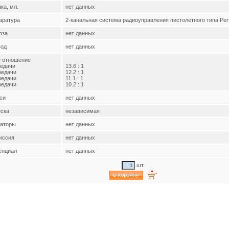
ка, мл.
нет данных
аратура
2-канальная система радиоуправления пистолетного типа Per
оза
нет данных
од
нет данных
 отношение
редачи
13.6 : 1
редачи
12.2 : 1
редачи
11.1 : 1
редачи
10.2 : 1
си
нет данных
ска
независимая
аторы
нет данных
иссия
нет данных
енциал
нет данных
шт.