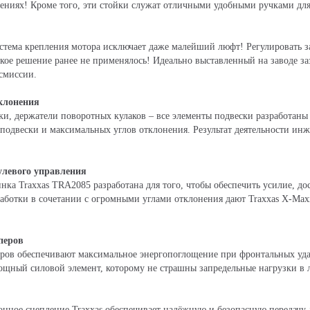
лениях! Кроме того, эти стойки служат отличными удобными ручками для
тема крепления мотора исключает даже малейший люфт! Регулировать з
акое решение ранее не применялось! Идеально выставленный на заводе з
смиссии.
клонения
ки, держатели поворотных кулаков – все элементы подвески разработаны 
 подвески и максимальных углов отклонения. Результат деятельности инж
левого управления
ка Traxxas TRA2085 разработана для того, чтобы обеспечить усилие, до
тработки в сочетании с огромными углами отклонения дают Traxxas X-M
перов
еров обеспечивают максимальное энергопоглощение при фронтальных уд
ощный силовой элемент, которому не страшны запредельные нагрузки в
нное сцепление Traxxas обеспечивает надёжную и безопасную передачу 