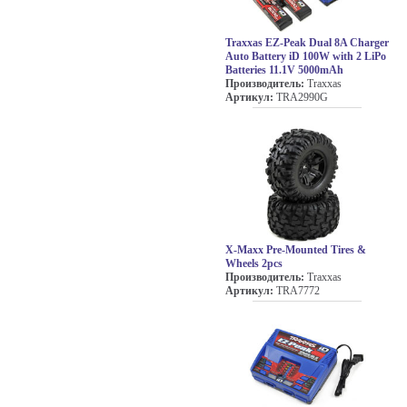
Traxxas EZ-Peak Dual 8A Charger
Auto Battery iD 100W with 2 LiPo
Batteries 11.1V 5000mAh
Производитель:
Traxxas
Артикул:
TRA2990G
X-Maxx Pre-Mounted Tires &
Wheels 2pcs
Производитель:
Traxxas
Артикул:
TRA7772