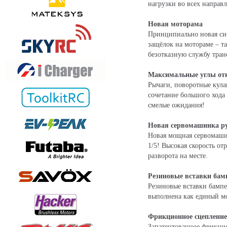
нагрузки во всех направ
Новая моторама
Принципиально новая сис
защёлок на мотораме – т
безотказную службу тран
Максимальные углы от
Рычаги, поворотные кула
сочетание большого хода
смелые ожидания!
Новая сервомашинка ру
Новая мощная сервомашин
1/5! Высокая скорость о
разворота на месте.
Резиновые вставки бам
Резиновые вставки бамп
выполнена как единый м
Фрикционное сцепление
Запатентованное фрикцио