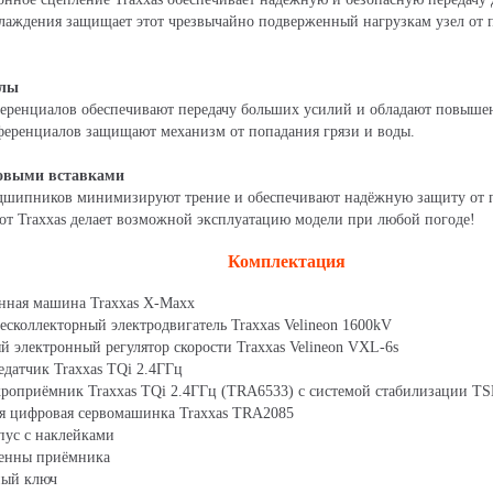
хлаждения защищает этот чрезвычайно подверженный нагрузкам узел от п
алы
еренциалов обеспечивают передачу больших усилий и обладают повыше
ференциалов защищают механизм от попадания грязи и воды.
овыми вставками
дшипников минимизируют трение и обеспечивают надёжную защиту от п
от Traxxas делает возможной эксплуатацию модели при любой погоде!
Комплектация
ная машина Traxxas X-Maxx
коллекторный электродвигатель Traxxas Velineon 1600kV
электронный регулятор скорости Traxxas Velineon VXL-6s
датчик Traxxas TQi 2.4ГГц
оприёмник Traxxas TQi 2.4ГГц (TRA6533) с системой стабилизации T
цифровая сервомашинка Traxxas TRA2085
ус с наклейками
енны приёмника
ный ключ