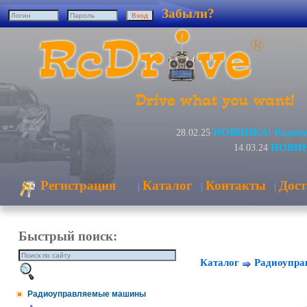
Забыли?
НОВИНКА! Радиоуп
28.02.25
НОВИНК
14.03.24
Регистрация
Каталог
Контакты
Дост
|
|
|
Быстрый поиск:
Каталог
Радиоупр
Радиоуправляемые машины