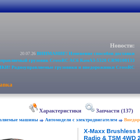
Новости:
ВНИМАНИЕ! Изменение способов доставки
20.07.26
равляемый грузовик CrossRC AC6 КамАЗ-5320 CR90100133
И! Радиоуправляемые грузовики и внедорожники CrossRC
авка
Характеристики
Запчасти (137)
авляемые машины
Автомодели с электродвигателем
Внедор
X-Maxx Brushless M
Radio & TSM 4WD 