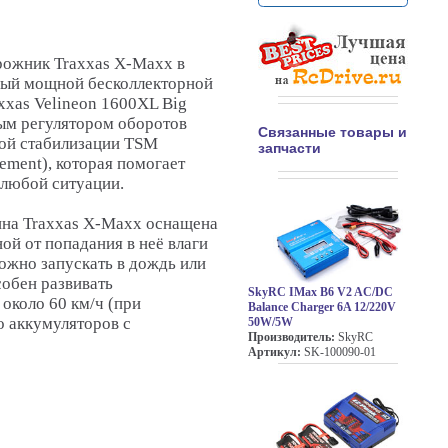
ожник Traxxas X-Maxx в
ный мощной бесколлекторной
xxas Velineon 1600XL Big
ым регулятором оборотов
Связанные товары и
мой стабилизации TSM
запчасти
gement), которая помогает
 любой ситуации.
на Traxxas X-Maxx оснащена
ой от попадания в неё влаги
можно запускать в дождь или
обен развивать
SkyRC IMax B6 V2 AC/DC
около 60 км/ч (при
Balance Charger 6A 12/220V
o аккумуляторов с
50W/5W
Производитель:
SkyRC
Артикул:
SK-100090-01