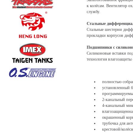
к колёсам. Вентилятор о
службу.
Стальные дифференци
Стальные шестерни дифф
прокладки корпусов диф
Подшипники с силикон
Силиконовые вставки по
технология влагозащиты 
полностью собран
установленный бес
программируемый 
2-канальный пере
4-канальный микр
влагозащищенная 
окрашенный корп
трубочка для ант
крестовой/колёс