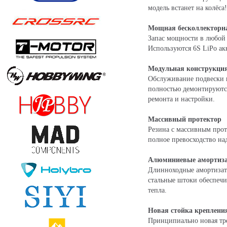
модель встанет на колёса!
Мощная бесколлекторна
Запас мощности в любой 
Используются 6S LiPo ак
Модульная конструкци
Обслуживание подвески п
полностью демонтируются
ремонта и настройки.
Массивный протектор
Резина с массивным прот
полное превосходство на
Алюминиевые амортиз
Длинноходные амортизат
стальные штоки обеспеч
тепла.
Новая стойка креплени
Принципиально новая тре