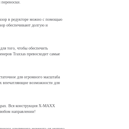
 переноски.
азор в редукторе можно с помощью
азор обеспечивают долгую и
для того, чтобы обеспечить
енеров Traxxas превосходит самые
статочное для огромного масштаба
axx впечатляющие возможности для
арах. Вся конструкция X-MAXX
 любом направлении!
дикого крутящего момента от мотора