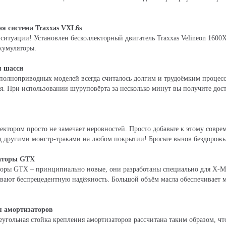
я система Traxxas VXL6s
ситуации! Установлен бесколлекторный двигатель Traxxas Velineon 1600
кумуляторы.
я шасси
олноприводных моделей всегда считалось долгим и трудоёмким процесс
. При использовании шуруповёрта за несколько минут вы получите дост
ектором просто не замечает неровностей. Просто добавьте к этому совр
д другими монстр-траками на любом покрытии! Бросьте вызов бездорожь
аторы GTX
оры GTX – принципиально новые, они разработаны специально для X-
ивают беспрецедентную надёжность. Большой объём масла обеспечивает
я амортизаторов
угольная стойка крепления амортизаторов рассчитана таким образом, ч