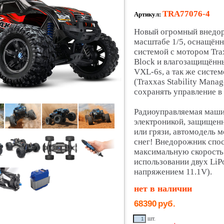
TRA77076-4
Артикул:
Новый огромный внедор
масштабе 1/5, оснащён
системой с мотором Tra
Block и влагозащищённ
VXL-6s, а так же систе
(Traxxas Stability Mana
сохранять управление в
Радиоуправляемая маши
электроникой, защищенн
или грязи, автомодель 
снег! Внедорожник спос
максимальную скорость 
использовании двух LiP
напряжением 11.1V).
нет в наличии
68390
руб.
шт.