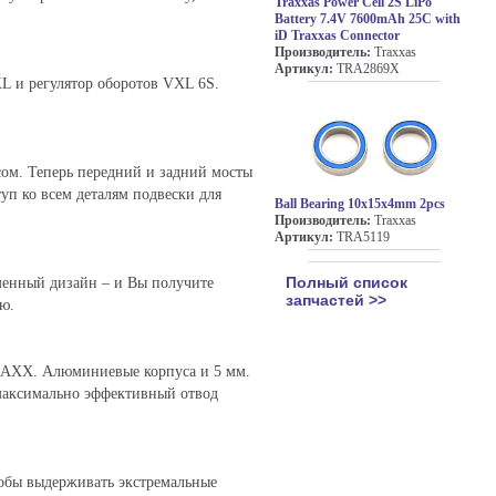
Traxxas Power Cell 2S LiPo
Battery 7.4V 7600mAh 25C with
iD Traxxas Connector
Производитель:
Traxxas
Артикул:
TRA2869X
XL и регулятор оборотов VXL 6S.
ом. Теперь передний и задний мосты
уп ко всем деталям подвески для
Ball Bearing 10x15x4mm 2pcs
Производитель:
Traxxas
Артикул:
TRA5119
еменный дизайн – и Вы получите
Полный список
запчастей >>
ю.
MAXX. Алюминиевые корпуса и 5 мм.
 максимально эффективный отвод
тобы выдерживать экстремальные