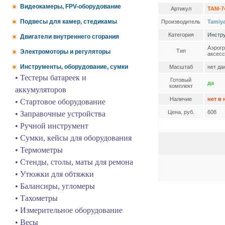
Видеокамеры, FPV-оборудование
Артикул
TAM-7
Подвесы для камер, стедикамы
Производитель
Tamiy
Категория
Инстру
Двигатели внутреннего сгорания
Аэрогр
Тип
Электромоторы и регуляторы
аксес
Инструменты, оборудование, сумки
Масштаб
нет да
• Тестеры батареек и
Готовый
да
комплект
аккумуляторов
Наличие
нет в
• Стартовое оборудование
Цена, руб.
608
• Заправочные устройства
• Ручной инструмент
• Сумки, кейсы для оборудования
• Термометры
• Стенды, столы, маты для ремона
• Утюжки для обтяжки
• Балансиры, угломеры
• Тахометры
• Измерительное оборудование
• Весы