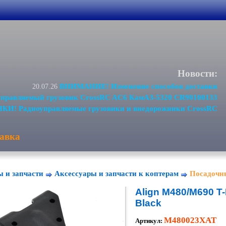
Новости:
ВНИМАНИЕ! Изменение способов доставки
20.07.26
равляемый грузовик CrossRC AC6 КамАЗ-5320 CR90100133
И! Радиоуправляемые грузовики и внедорожники CrossRC
авка
ы и запчасти
Аксессуары и запчасти к коптерам
Посадочн
Align M480/M690 T
Black
M480023XAT
Артикул: