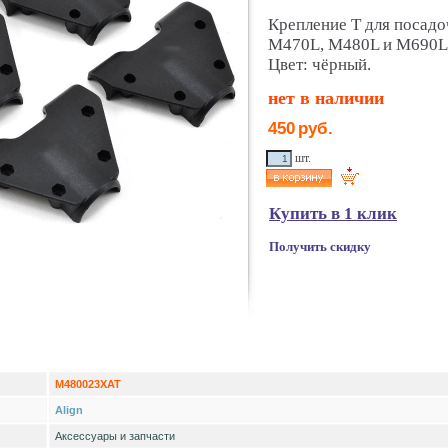
Крепление T для посадо
M470L, M480L и M690L
Цвет: чёрный.
нет в наличии
450
руб.
шт.
Купить в 1 клик
Получить скидку
M480023XAT
Align
Аксессуары и запчасти