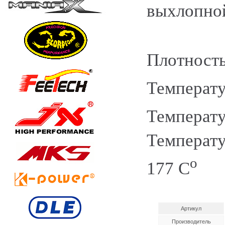
выхлопной
Плотность
Температу
Температу
Температу
o
177 C
Артикул
Производитель