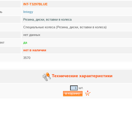
INT-T3297BLUE
ль
Integy
Резина, диски, вставки в колеса
Специальные колеса (Резина, диски, вставки в колеса)
нет данных
ект
да
нет в наличии
3570
Технические характеристики
шт.