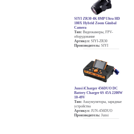
SIYI ZR30 4K 8MP Ultra HD
180X Hybrid Zoom Gimbal
Camera
Тип:
Видеокамеры, FPV-
оборудование
Артикул:
SIYI-ZR30
Производитель:
SIYI
Junsi iCharger 456DUO DC
Battery Charger 6S 45A 2200W
10-49V
Тип:
Аккумуляторы, зарядные
устройства
Артикул:
JUN-456DUO
Производитель:
Junsi