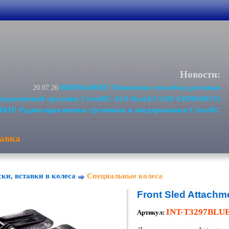
Новости:
ВНИМАНИЕ! Изменение способов доставки
20.07.26
равляемый грузовик CrossRC AC6 КамАЗ-5320 CR90100133
И! Радиоуправляемые грузовики и внедорожники CrossRC
авка
ски, вставки в колеса
Специальные колеса
Front Sled Attachm
INT-T3297BLU
Артикул: