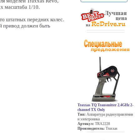
ля моделей Traxxas Revo,
x масштаба 1/10.
то штатных передних колес.
й привод должен быть
Traxxas TQ Transmitter 2.4GHz 2-
channel TX Only
Тип:
Аппаратура радиоуправления
и электроника
Артикул:
TRA2228
Производитель:
Traxxas