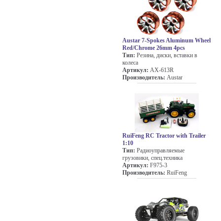
Austar 7-Spokes Aluminum Wheel
Red/Chrome 26mm 4pcs
Тип:
Резина, диски, вставки в
колеса
Артикул:
AX-613R
Производитель:
Austar
RuiFeng RC Tractor with Trailer
1:10
Тип:
Радиоуправляемые
грузовики, спец.техника
Артикул:
F975-3
Производитель:
RuiFeng