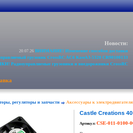
Новости:
ВНИМАНИЕ! Изменение способов доставки
20.07.26
равляемый грузовик CrossRC AC6 КамАЗ-5320 CR90100133
И! Радиоуправляемые грузовики и внедорожники CrossRC
авка
торы, регуляторы и запчасти
Аксессуары к электродвигателя
Castle Creations 4
CSE-011-0100-0
Артикул: