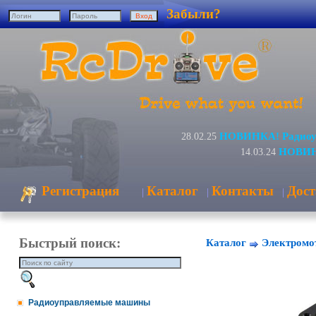
Забыли?
НОВИНКА! Радиоуп
28.02.25
НОВИНК
14.03.24
Регистрация
Каталог
Контакты
Дост
|
|
|
Быстрый поиск:
Каталог
Электромо
Радиоуправляемые машины