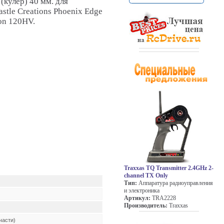
(кулер) 40 мм. для
stle Creations Phoenix Edge
on 120HV.
Traxxas TQ Transmitter 2.4GHz 2-
channel TX Only
Тип:
Аппаратура радиоуправления
и электроника
Артикул:
TRA2228
Производитель:
Traxxas
части)