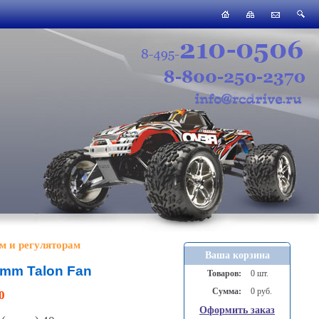
м и регуляторам
Ваша корзина
0mm Talon Fan
Товаров:
0 шт.
Сумма:
0 руб.
0
Оформить заказ