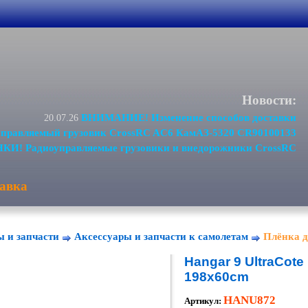
Новости:
ВНИМАНИЕ! Изменение способов доставки
20.07.26
равляемый грузовик CrossRC AC6 КамАЗ-5320 CR90100133
И! Радиоуправляемые грузовики и внедорожники CrossRC
авка
ы и запчасти
Аксессуары и запчасти к самолетам
Плёнка д
Hangar 9 UltraCote 
198x60cm
HANU872
Артикул: