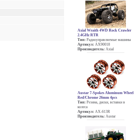
Axial Wraith 4WD Rock Crawler
2.4GHz RTR
Тип:
Радиоуправляемые машины
Артикул:
AX90018
Производитель:
Axial
Austar 7-Spokes Aluminum Wheel
Red/Chrome 26mm 4pcs
Тип:
Резина, диски, вставки в
колеса
Артикул:
AX-613R
Производитель:
Austar