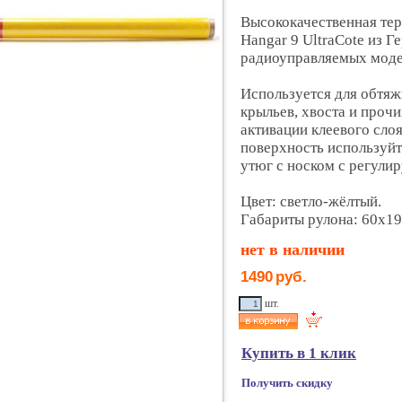
Высококачественная те
Hangar 9 UltraCote из 
радиоуправляемых модел
Используется для обтя
крыльев, хвоста и прочи
активации клеевого сло
поверхность используй
утюг с носком с регули
Цвет: светло-жёлтый.
Габариты рулона: 60х19
нет в наличии
1490
руб.
шт.
Купить в 1 клик
Получить скидку