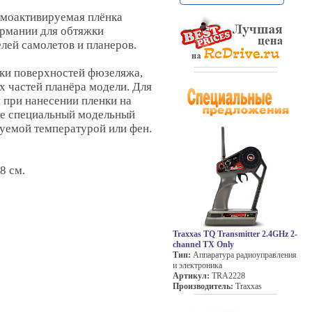
рмоактивируемая плёнка
Германии для обтяжки
ей самолетов и планеров.
жки поверхностей фюзеляжа,
х частей планёра модели. Для
я при нанесении пленки на
те специальный модельный
руемой температурой или фен.
8 см.
Traxxas TQ Transmitter 2.4GHz 2-
channel TX Only
Тип:
Аппаратура радиоуправления
и электроника
Артикул:
TRA2228
Производитель:
Traxxas