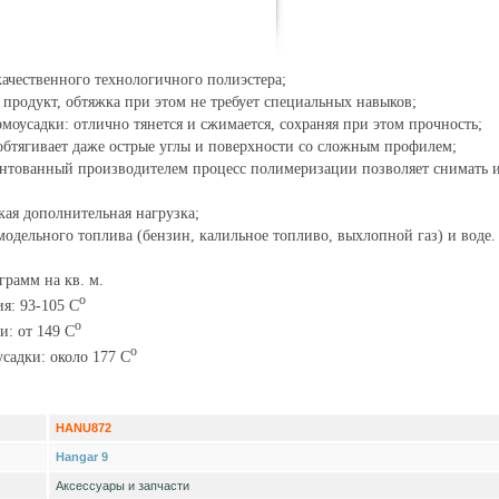
качественного технологичного полиэстера;
родукт, обтяжка при этом не требует специальных навыков;
моусадки: отлично тянется и сжимается, сохраняя при этом прочность;
обтягивает даже острые углы и поверхности со сложным профилем;
ентованный производителем процесс полимеризации позволяет снимать и
кая дополнительная нагрузка;
модельного топлива (бензин, калильное топливо, выхлопной газ) и воде.
грамм на кв. м.
o
я: 93-105 C
o
и: от 149 C
o
садки: около 177 C
HANU872
Hangar 9
Аксессуары и запчасти