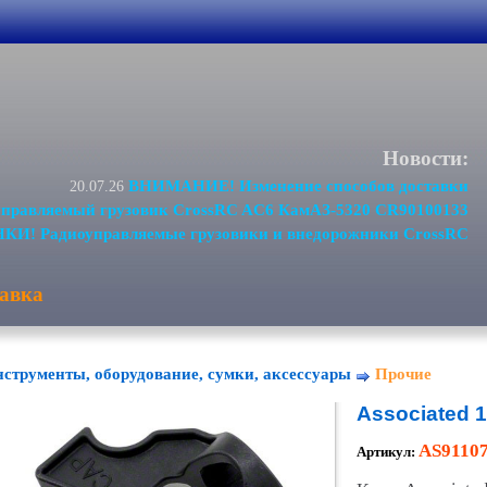
Новости:
ВНИМАНИЕ! Изменение способов доставки
20.07.26
равляемый грузовик CrossRC AC6 КамАЗ-5320 CR90100133
И! Радиоуправляемые грузовики и внедорожники CrossRC
авка
струменты, оборудование, сумки, аксессуары
Прочие
Associated 
AS9110
Артикул: