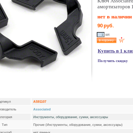
Ключ Associate
амортизаторов 
нет в наличии
90
руб.
шт.
Купить в 1 кл
Получить скидку
Артикул
AS91107
изводитель
Associated
атегория
Инструменты, оборудование, сумки, аксессуары
Тип
Прочие (Инструменты, оборудование, сумки, аксессуары)
асштаб
нет данных