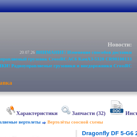
Новости:
ВНИМАНИЕ! Изменение способов доставки
20.07.26
равляемый грузовик CrossRC AC6 КамАЗ-5320 CR90100133
И! Радиоуправляемые грузовики и внедорожники CrossRC
авка
Характеристики
Запчасти (32)
Инс
вляемые вертолеты
Вертолёты соосной схемы
Dragonfly DF 5-G6