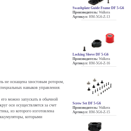
Swashplate Guide Frame DF 5-G6
Производитель:
Walkera
Артикул:
HM-5G6-Z-13
Locking Sleeve DF 5-G6
Производитель:
Walkera
Артикул:
HM-5G6-Z-16
ль не оснащена хвостовым ротором,
 специальных навыков управления.
, его можно запускать в обычной
Screw Set DF 5-G6
руг оси осуществляется за счет
Производитель:
Walkera
ика, из которого изготовлена
Артикул:
HM-5G6-Z-15
аккумуляторы, которыми