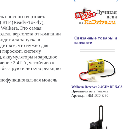
ь соосного вертолета
 RTF (Ready-To-Fly),
Walkera. Это самая
одель вертолета от компании
Связанные товары и
одит для запуска в
запчасти
дит все, что нужно для
я гироскоп, систему
, аккумуляторы и зарядное
ление 2.4ГГц устойчиво к
т быструю и четкую реакцию
олнофункциональная модель
Walkera Receiver 2.4GHz DF 5-G6
Производитель:
Walkera
Артикул:
HM-5G6-Z-30