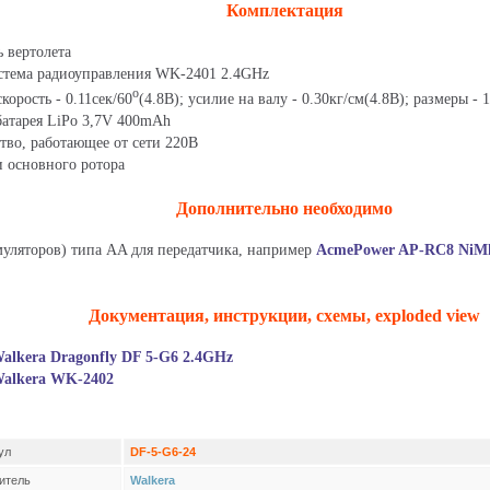
Комплектация
 вертолета
стема радиоуправления WK-2401 2.4GHz
o
корость - 0.11сек/60
(4.8В); усилие на валу - 0.30кг/см(4.8В); размеры -
атарея LiPo 3,7V 400mAh
во, работающее от сети 220В
 основного ротора
Дополнительно необходимо
уляторов) типа AA для передатчика, например
AcmePower AP-RC8 NiM
Документация, инструкции, схемы, exploded view
alkera Dragonfly DF 5-G6 2.4GHz
alkera WK-2402
ул
DF-5-G6-24
итель
Walkera