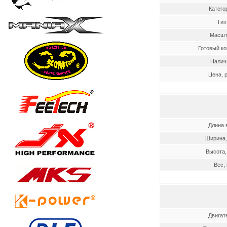
Катего
Тип
Масшт
Готовый к
Налич
Цена, р
Длина 
Ширина,
Высота,
Вес, 
Двигат