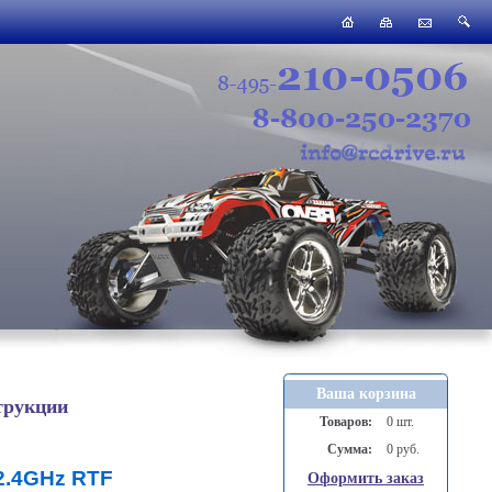
Ваша корзина
трукции
Товаров:
0 шт.
Сумма:
0 руб.
 2.4GHz RTF
Оформить заказ