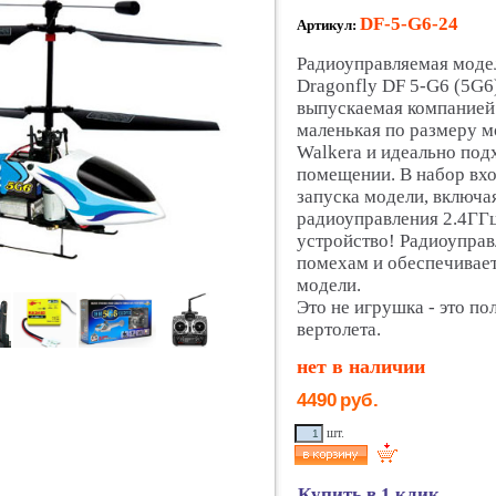
DF-5-G6-24
Артикул:
Радиоуправляемая модел
Dragonfly DF 5-G6 (5G6)
выпускаемая компанией 
маленькая по размеру м
Walkera и идеально подх
помещении. В набор вхо
запуска модели, включа
радиоуправления 2.4ГГц
устройство! Радиоуправ
помехам и обеспечивае
модели.
Это не игрушка - это п
вертолета.
нет в наличии
4490
руб.
шт.
Купить в 1 клик