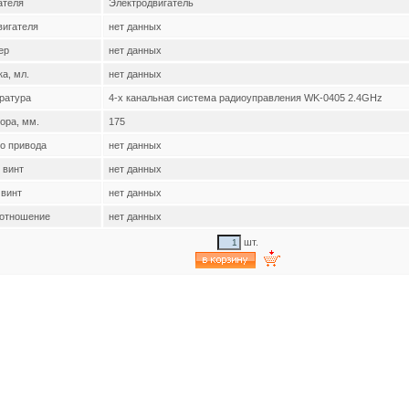
ателя
Электродвигатель
вигателя
нет данных
ер
нет данных
а, мл.
нет данных
ратура
4-х канальная система радиоуправления WK-0405 2.4GHz
ора, мм.
175
го привода
нет данных
 винт
нет данных
 винт
нет данных
 отношение
нет данных
шт.