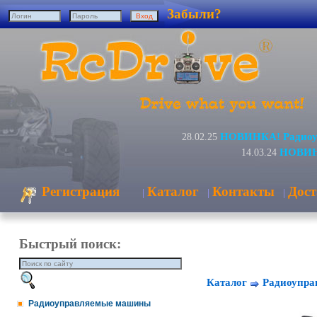
Забыли?
НОВИНКА! Радиоуп
28.02.25
НОВИНК
14.03.24
Регистрация
Каталог
Контакты
Дост
|
|
|
Быстрый поиск:
Каталог
Радиоупра
Радиоуправляемые машины