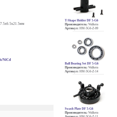
T-Shape Holder DF 5-G6
 17.5х6.5х21.5мм
Производитель:
Walkera
Артикул:
HM-5G6-Z-09
h/NiCd
Ball Bearing Set DF 5-G6
Производитель:
Walkera
Артикул:
HM-5G6-Z-14
Swash Plate DF 5-G6
Производитель:
Walkera
Артикул:
HM-5G6-Z-11