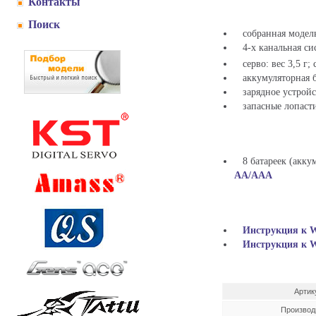
Контакты
Поиск
собранная модель
4-х канальная си
серво: вес 3,5 г; с
аккумуляторная б
зарядное устройст
запасные лопасти
8 батареек (аккум
AA/AAA
Инструкция к W
Инструкция к W
Артик
Производ