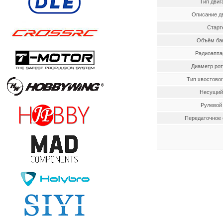
Тип двиг
Описание д
Старт
Объём бак
Радиоаппа
Диаметр рот
Тип хвостово
Несущий
Рулевой
Передаточное