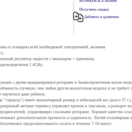
Получить скидку
Добавить в сравнение
ана и оснащена всей необходимой электроникой, включая:
-х;
ктронный регулятор скорости с микшером + приемник;
радиоуправления 2.4GHz;
трукции с двумя вращающимися роторами и балансировочным валом моде
ойчивость (лучшую, чем любая другая аналогичная модель) и не требует
 научиться даже ребенок.
де "стрекоза") имеет миниатюрный размер и небольшоой вес (всего 57 г.)
рощенный автомат перекоса управляет креном и тангажом, а разворот вок
тродвигателей, управляющих соосными роторами. Хорошее качество пласт
спечивает дополнительную прочность и надежность. Литий-полимерные 
обеспечивают продолжительность полета в течении 7-10 минут.