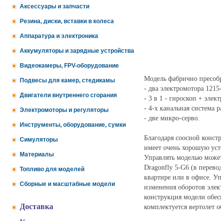
Аксессуары и запчасти
Резина, диски, вставки в колеса
Аппаратура и электроника
Аккумуляторы и зарядные устройства
Видеокамеры, FPV-оборудование
Модель фабрично пресобр
Подвесы для камер, стедикамы
- два электромотора 1215
Двигатели внутреннего сгорания
- 3 в 1 - гироскоп + эле
- 4-х канальная система 
Электромоторы и регуляторы
- две микро-серво.
Инструменты, оборудование, сумки
Благодаря соосной конс
Симуляторы
имеет очень хорошую уст
Материалы
Управлять моделью может
Dragonfly 5-G6 (в перево
Топливо для моделей
квартире или в офисе. Уп
Сборные и масштабные модели
изменения оборотов элек
конструкция модели обе
Доставка
комплектуется вертолет 