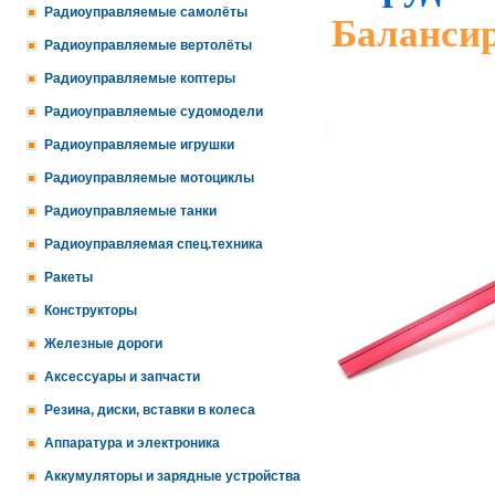
Радиоуправляемые самолёты
Баланси
Радиоуправляемые вертолёты
Радиоуправляемые коптеры
Радиоуправляемые судомодели
Радиоуправляемые игрушки
Радиоуправляемые мотоциклы
Радиоуправляемые танки
Радиоуправляемая спец.техника
Ракеты
Конструкторы
Железные дороги
Аксессуары и запчасти
Резина, диски, вставки в колеса
Аппаратура и электроника
Аккумуляторы и зарядные устройства