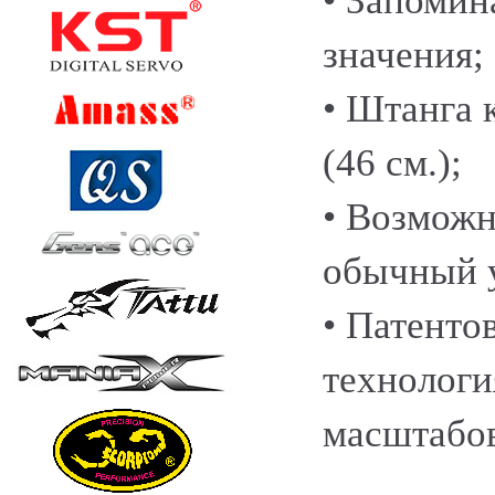
• Запомин
значения;
• Штанга 
(46 см.);
• Возможн
обычный 
• Патенто
технологи
масштабо