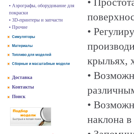
• Простот
• Аэрографы, оборудование для
покраски
поверхнос
• 3D-принтеры и запчасти
• Прочие
• Регулир
Симуляторы
производи
Материалы
Топливо для моделей
крыльях, 
Сборные и масштабные модели
• Возможн
Доставка
Контакты
различны
Поиск
• Возможн
наклона в