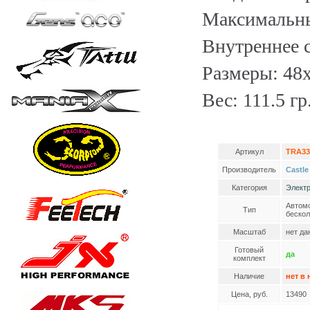
Максимальны
Внутреннее 
Размеры: 48
Вес: 111.5 гр
Артикул
TRA33
Производитель
Castle
Категория
Электр
Автомо
Тип
бескол
Масштаб
нет да
Готовый
да
комплект
Наличие
нет в
Цена, руб.
13490