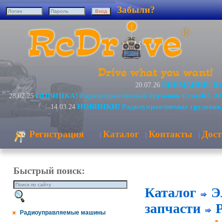
Забыли?
ВНИМАНИЕ! Изме
20.07.26
НОВИНКА! Радиоуправляемый грузовик CrossRC AC
28.02.25
НОВИНКИ! Радиоуправляемые грузовик
14.03.24
Регистрация
Каталог
Контакты
Дост
|
|
|
Быстрый поиск:
Каталог
Э
запчасти
Радиоуправляемые машины