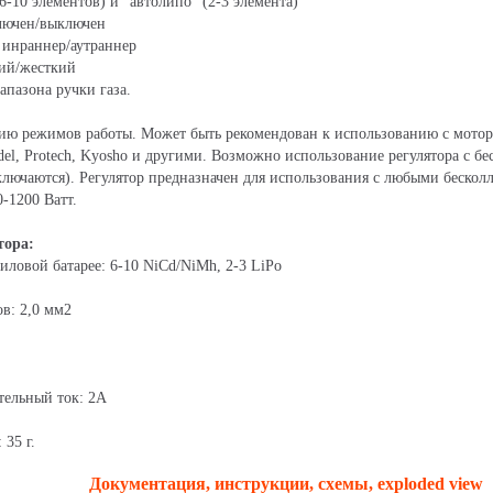
-10 элементов) и "автолипо" (2-3 элемента)
ключен/выключен
- инраннер/аутраннер
кий/жесткий
апазона ручки газа.
ю режимов работы. Может быть рекомендован к использованию с моторами
el, Protech, Kyosho и другими. Возможно использование регулятора с
ключаются). Регулятор предназначен для использования с любыми бесколл
0-1200 Ватт.
тора:
иловой батарее: 6-10 NiCd/NiMh, 2-3 LiPo
в: 2,0 мм2
ельный ток: 2A
 35 г.
Документация, инструкции, схемы, exploded view