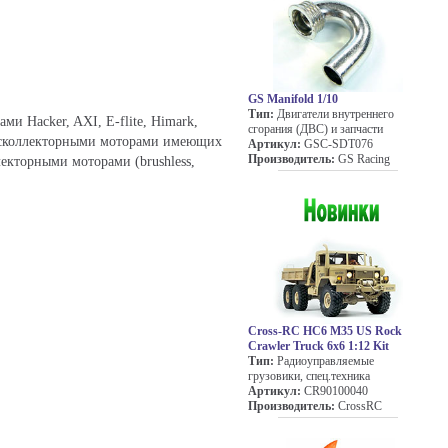
GS Manifold 1/10
Тип:
Двигатели внутреннего
 Hacker, AXI, E-flite, Himark,
сгорания (ДВС) и запчасти
 бесколлекторными моторами имеющих
Артикул:
GSC-SDT076
Производитель:
GS Racing
екторными моторами (brushless,
Cross-RC HC6 M35 US Rock
Crawler Truck 6x6 1:12 Kit
Тип:
Радиоуправляемые
грузовики, спец.техника
Артикул:
CR90100040
Производитель:
CrossRC