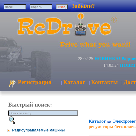
Забыли?
НОВИНКА! Радиоуп
28.02.25
НОВИНК
14.03.24
Регистрация
Каталог
Контакты
Дост
|
|
|
Быстрый поиск:
Каталог
Электромо
регуляторы бесколле
Радиоуправляемые машины