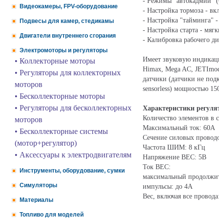
- Режимы "автокадмий" (6
Видеокамеры, FPV-оборудование
- Настройка тормоза - в
- Настройка "тайминга" 
Подвесы для камер, стедикамы
- Настройка старта - мяг
Двигатели внутреннего сгорания
- Калибровка рабочего ди
Электромоторы и регуляторы
Имеет звуковую индикаци
• Коллекторные моторы
Himax, Mega AC, JETImod
• Регуляторы для коллекторных
датчики (датчики не под
моторов
sensorless) мощностью 15
• Бесколлекторные моторы
• Регуляторы для бесколлекторных
Характеристики регуля
Количество элементов в с
моторов
Максимальный ток: 60А
• Бесколлекторные системы
Сечение силовых проводо
(мотор+регулятор)
Частота ШИМ: 8 кГц
• Аксессуары к электродвигателям
Напряжение BEC: 5В
Ток BEC:
Инструменты, оборудование, сумки
максимальный продолжит
Симуляторы
импульсы: до 4A
Вес, включая все провода:
Материалы
Топливо для моделей