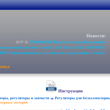
Новости:
ВНИМАНИЕ! Изменение способов доставки
20.07.26
равляемый грузовик CrossRC AC6 КамАЗ-5320 CR90100133
И! Радиоуправляемые грузовики и внедорожники CrossRC
авка
Инструкции
торы, регуляторы и запчасти
Регуляторы для бесколлекторн
кторных моторов