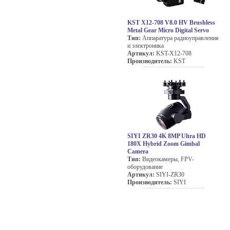
KST X12-708 V8.0 HV Brushless
Metal Gear Micro Digital Servo
Тип:
Аппаратура радиоуправления
и электроника
Артикул:
KST-X12-708
Производитель:
KST
SIYI ZR30 4K 8MP Ultra HD
180X Hybrid Zoom Gimbal
Camera
Тип:
Видеокамеры, FPV-
оборудование
Артикул:
SIYI-ZR30
Производитель:
SIYI