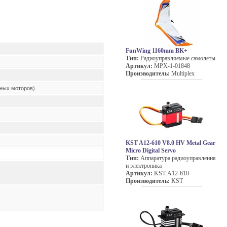
FunWing 1160mm BK+
Тип:
Радиоуправляемые самолеты
Артикул:
MPX-1-01848
Производитель:
Multiplex
ных моторов)
KST A12-610 V8.0 HV Metal Gear
Micro Digital Servo
Тип:
Аппаратура радиоуправления
и электроника
Артикул:
KST-A12-610
Производитель:
KST