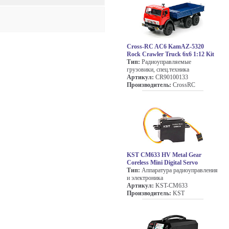
Cross-RC AC6 KamAZ-5320
Rock Crawler Truck 6x6 1:12 Kit
Тип:
Радиоуправляемые
грузовики, спец.техника
Артикул:
CR90100133
Производитель:
CrossRC
KST CM633 HV Metal Gear
Coreless Mini Digital Servo
Тип:
Аппаратура радиоуправления
и электроника
Артикул:
KST-CM633
Производитель:
KST