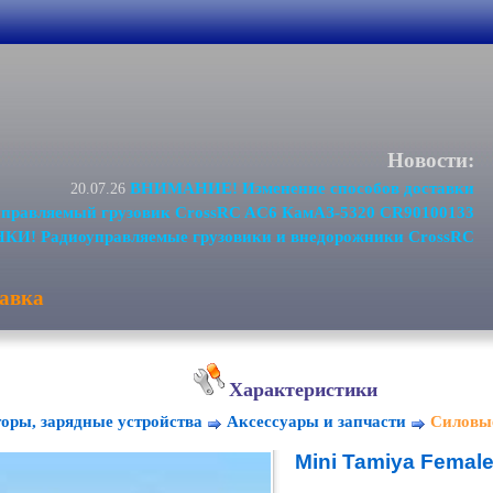
Новости:
ВНИМАНИЕ! Изменение способов доставки
20.07.26
равляемый грузовик CrossRC AC6 КамАЗ-5320 CR90100133
И! Радиоуправляемые грузовики и внедорожники CrossRC
авка
Характеристики
оры, зарядные устройства
Аксессуары и запчасти
Силовы
Mini Tamiya Fema