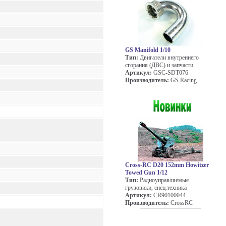
GS Manifold 1/10
Тип:
Двигатели внутреннего
сгорания (ДВС) и запчасти
Артикул:
GSC-SDT076
Производитель:
GS Racing
Cross-RC D20 152mm Howitzer
Towed Gun 1/12
Тип:
Радиоуправляемые
грузовики, спец.техника
Артикул:
CR90100044
Производитель:
CrossRC