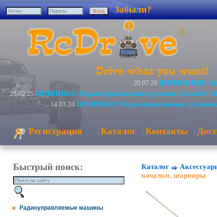
Забыли?
ВНИМАНИЕ! Изме
20.07.26
НОВИНКА! Радиоуправляемый грузовик CrossRC A
28.02.25
НОВИНКИ! Радиоуправляемые грузовик
14.03.24
Регистрация
Каталог
Контакты
Дост
|
|
|
Быстрый поиск:
Каталог
Аксессуар
качалки, шарниры
Радиоуправляемые машины