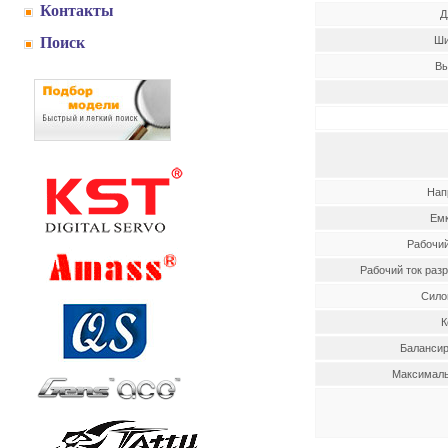
Контакты
Д
Поиск
Ши
Вы
Нап
Емк
Рабочий
Рабочий ток разр
Сило
К
Баланси
Максималь