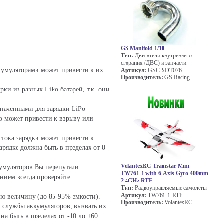
GS Manifold 1/10
Тип:
Двигатели внутреннего
сгорания (ДВС) и запчасти
кумуляторами может привести к их
Артикул:
GSC-SDT076
Производитель:
GS Racing
ки из разных LiPo батарей, т.к. они
значенными для зарядки LiPo
о может привести к взрыву или
 тока зарядки может привести к
рядке должна быть в пределах от 0
VolantexRC Trainstar Mini
умуляторов Вы перепутали
TW761-1 with 6-Axis Gyro 400mm
ением всегда проверяйте
2.4GHz RTF
Тип:
Радиоуправляемые самолеты
Артикул:
TW761-1-RTF
ю величину (до 85-95% емкости).
Производитель:
VolantexRC
 службы аккумуляторов, вызвать их
а быть в пределах от -10 до +60