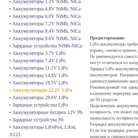
• Аккумуляторы 1.2V NiMh, NiCa
• Аккумуляторы 4.8V NiMh, NiCa
• Аккумуляторы 6.0V NiMh, NiCa
• Аккумуляторы 7.2V NiMh, NiCa
• Аккумуляторы 8.4V NiMh, NiCa
Предостережение:
• Аккумуляторы 9.6V NiMh, NiCa
LiPo аккумуляторы требу
• Зарядные устройства NiMh-NiCa
взрыву, самовозгоранию,
• Аккумуляторы 3.7V LiPo
Не рекомендуется самосто
• Аккумуляторы 7.4V LiPo
могут отличаться по нап
• Аккумуляторы 11.1V LiPo
Зарядка LiPo аккумулято
аккумуляторов. Напряжен
• Аккумуляторы 14.8V LiPo
самовоспламенению акку
• Аккумуляторы 18.5V LiPo
Рекомендуемый ток заряд
• Аккумуляторы 22.2V LiPo
излишнему перегреву акк
• Аккумуляторы 29.6V LiPo
до 50 градусов.
• Зарядные устройства LiPo
Подключение аккумулято
полярность, это может п
• Аккумуляторные батареи 12V Pb
правильность полярности
• Зарядные устройства Pb
Разрядка аккумуляторов
• Аккумуляторы LiFePo4, LiIon,
Если ток разрядки длите
A123
перегрев и самовоспламе