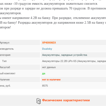
ах ниже -10 градусов емкость аккумуляторов значительно снизится.
ов при разряде и зарядке не должна превышать 70 градусов. В противном
аккумуляторов.
 имеют напряжение 4.2В на банку. При разрядке, отключение аккумуля
В на банку! Разрядка аккумуляторов до напряжения ниже 2.5В на банку
ляторов!
Артикул
XP40006EX
изводитель
Dualsky
атегория
Аккумуляторы, зарядные устройства
Тип
Аккумуляторы 22.2В LiPo 6S (Аккумуляторы, зарядн
Масштаб
нет данных
вый комплект
да
Наличие
нет в наличии
ена, руб.
8575
Физические характеристики