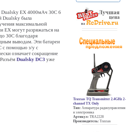
В Dualsky EX 4000мАч 30C 6
й Dualsky была
лучения максимальной
и EX могут разряжаться на
до 30С благодаря
дным выводам. Эти батареи
С с помощью з/у с
чески означает сокращение
 Разъём
Dualsky DC3
уже
Traxxas TQ Transmitter 2.4GHz 2-
channel TX Only
Тип:
Аппаратура радиоуправления
и электроника
Артикул:
TRA2228
Производитель:
Traxxas