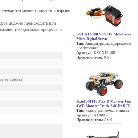
 случае это может привести к взрыву
торов должно происходить при
 вызовет необратимые процессы и
KST X12-508 V8.0 HV Metal Gear
Micro Digital Servo
Тип:
Аппаратура радиоуправления
и электроника
Артикул:
KST-X12-508
Производитель:
KST
ые устройства)
Axial SMT10 Max-D Monster Jam
4WD Monster Truck 2.4GHz RTR
Тип:
Радиоуправляемые машины
Артикул:
AX90057
Производитель:
Axial