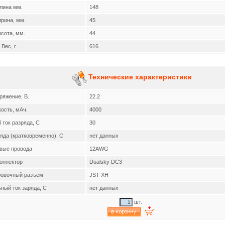
лина мм.
148
рина, мм.
45
сота, мм.
44
Вес, г.
616
Технические характеристики
ряжение, В.
22.2
ость, мАч.
4000
 ток разряда, C
30
яда (кратковременно), C
нет данных
вые провода
12AWG
оннектор
Dualsky DC3
ровочный разъем
JST-XH
ный ток заряда, C
нет данных
шт.