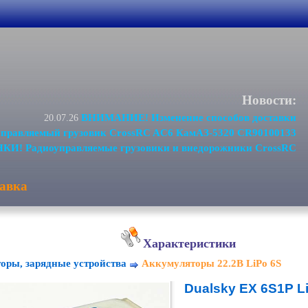
Новости:
ВНИМАНИЕ! Изменение способов доставки
20.07.26
равляемый грузовик CrossRC AC6 КамАЗ-5320 CR90100133
И! Радиоуправляемые грузовики и внедорожники CrossRC
авка
Характеристики
оры, зарядные устройства
Аккумуляторы 22.2В LiPo 6S
Dualsky EX 6S1P L