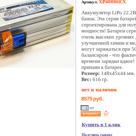
XP40006EX
Артикул:
Аккумулятор LiPo 22.2
банок. Эта серия батаре
спроектирована для по
мощности! Батареи сери
очень высоких уровнях 
улучшенной химии и ме
могут заряжаться при 5
балансиром - что факти
времени зарядки вдвое!
припаян к батарее.
Размер:
148x45x44 мм.
Вес:
616 гр.
нет в наличии
8575
руб.
шт.
Купить в 1 клик
Получить скидку