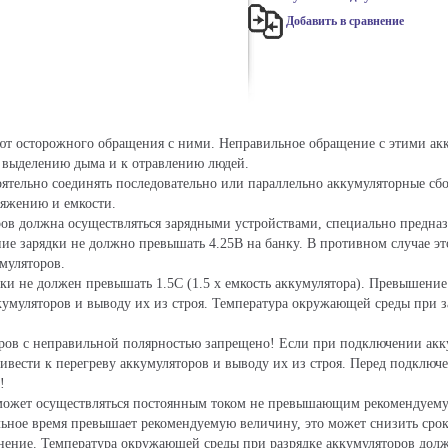
Добавить в сравнение
ют осторожного обращения с ними. Неправильное обращение с этими ак
 выделению дыма и к отравлению людей.
ятельно соединять последовательно или параллельно аккумуляторные сбор
ряжению и емкости.
ров должна осуществляться зарядными устройствами, специально предна
ие зарядки не должно превышать 4.25В на банку. В противном случае эт
муляторов.
ки не должен превышать 1.5С (1.5 х емкость аккумулятора). Превышение
умуляторов и выводу их из строя. Температура окружающей среды при за
ров с неправильной полярностью запрещено! Если при подключении акк
ривести к перегреву аккумуляторов и выводу их из строя. Перед подключ
!
 может осуществляться постоянным током не превышающим рекомендуему
льное время превышает рекомендуемую величину, это может снизить срок
нение. Температура окружающей среды при разрядке аккумуляторов должн