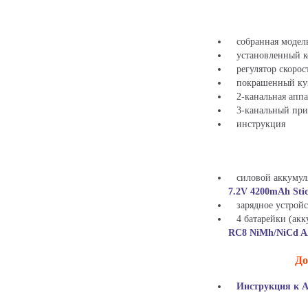
собранная модель 
установленный ко
регулятор скорос
покрашенный куз
2-канальная аппа
3-канальный при
инструкция
силовой аккумуля
7.2V 4200mAh Sti
зарядное устройс
4 батарейки (акку
RC8 NiMh/NiCd 
До
Инструкция к A