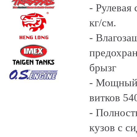
- Рулевая 
кг/см.
- Влагоз
предохран
брызг
- Мощный 
витков 54
- Полнос
кузов с с