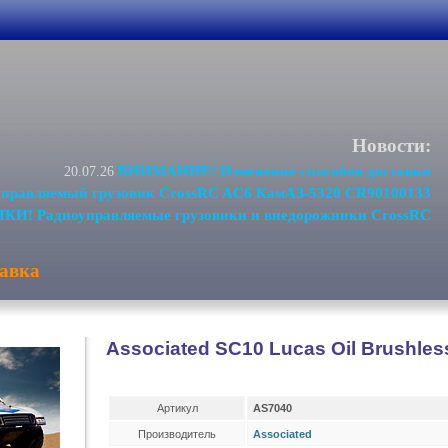
Новости:
ВНИМАНИЕ! Изменение способов доставки
20.07.26
равляемый грузовик CrossRC AC6 КамАЗ-5320 CR90100133
И! Радиоуправляемые грузовики и внедорожники CrossRC
авка
Associated SC10 Lucas Oil Brushle
Артикул
AS7040
Производитель
Associated