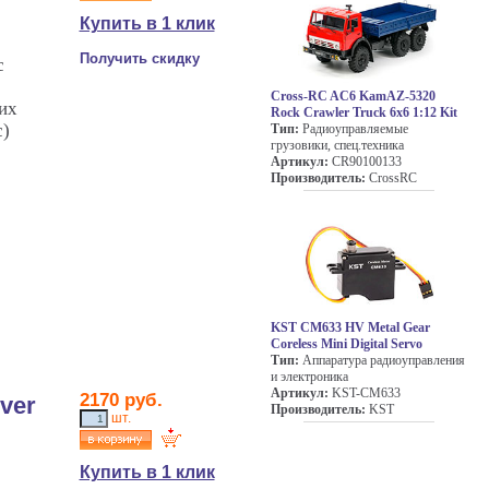
Купить в 1 клик
Получить скидку
с
Cross-RC AC6 KamAZ-5320
их
Rock Crawler Truck 6x6 1:12 Kit
с)
Тип:
Радиоуправляемые
грузовики, спец.техника
Артикул:
CR90100133
Производитель:
CrossRC
KST CM633 HV Metal Gear
Coreless Mini Digital Servo
Тип:
Аппаратура радиоуправления
и электроника
Артикул:
KST-CM633
2170 руб.
ver
Производитель:
KST
шт.
Купить в 1 клик