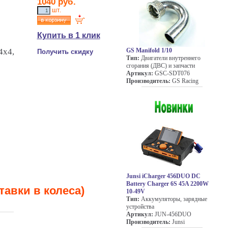
1040 руб.
шт.
Купить в 1 клик
4x4,
GS Manifold 1/10
Получить скидку
Тип:
Двигатели внутреннего
сгорания (ДВС) и запчасти
Артикул:
GSC-SDT076
Производитель:
GS Racing
Junsi iCharger 456DUO DC
Battery Charger 6S 45A 2200W
тавки в колеса)
10-49V
Тип:
Аккумуляторы, зарядные
устройства
Артикул:
JUN-456DUO
Производитель:
Junsi