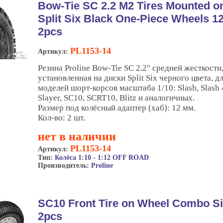
Bow-Tie SC 2.2 M2 Tires Mounted o
Split Six Black One-Piece Wheels 1
2pcs
PL1153-14
Артикул:
Резина Proline Bow-Tie SC 2.2" средней жесткости
установленная на диски Split Six черного цвета, д
моделей шорт-корсов масштаба 1/10: Slash, Slash 
Slayer, SC10, SCRT10, Blitz и аналогичных.
Размер под колёсный адаптер (хаб): 12 мм.
Кол-во: 2 шт.
нет в наличии
PL1153-14
Артикул:
Тип:
Колёса 1:10 - 1:12 OFF ROAD
Производитель:
Proline
SC10 Front Tire on Wheel Combo Si
2pcs