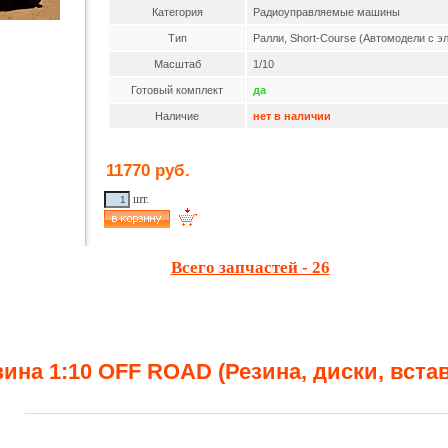
Категория
Радиоуправляемые машины
Тип
Ралли, Short-Course (Автомодели с э
Масштаб
1/10
Готовый комплект
да
Наличие
нет в наличии
11770 руб.
шт.
Всего запчастей - 26
зина 1:10 OFF ROAD (Резина, диски, встав