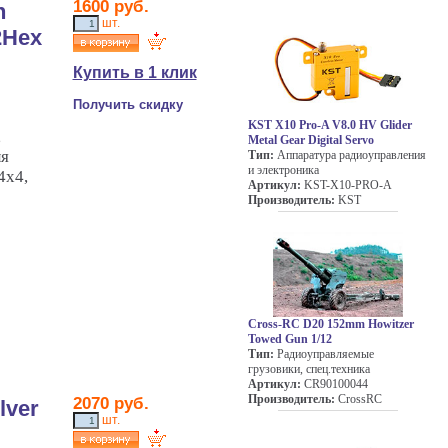
1600 руб.
n
шт.
2Hex
Купить в 1 клик
Получить скидку
KST X10 Pro-A V8.0 HV Glider
,
Metal Gear Digital Servo
ля
Тип:
Аппаратура радиоуправления
и электроника
4x4,
Артикул:
KST-X10-PRO-A
Производитель:
KST
Cross-RC D20 152mm Howitzer
Towed Gun 1/12
Тип:
Радиоуправляемые
грузовики, спец.техника
Артикул:
CR90100044
Производитель:
CrossRC
2070 руб.
lver
шт.