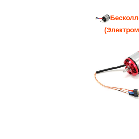
Бесколл
(Электром