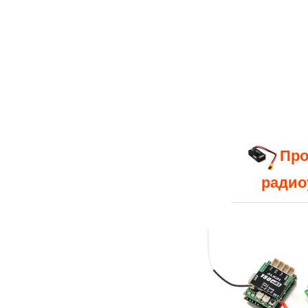
Про
радио