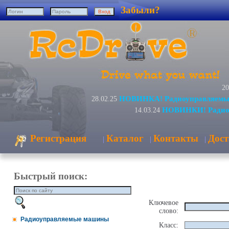
Забыли?
20
НОВИНКА! Радиоуправляемый
28.02.25
НОВИНКИ! Радиоу
14.03.24
Регистрация
Каталог
Контакты
Дост
|
|
|
Быстрый поиск:
Ключевое
слово:
Радиоуправляемые машины
Класс: