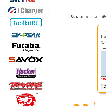
Вы можете прямо сейч
Те
Им
Эл
Те
* О