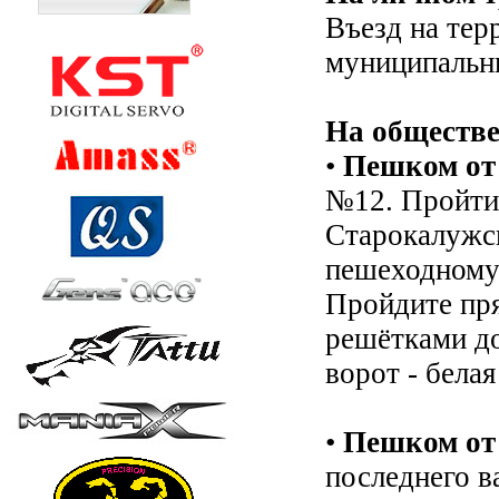
Въезд на тер
муниципальн
На обществе
•
Пешком от 
№12. Пройти 
Старокалужск
пешеходному
Пройдите пря
решётками до
ворот - белая
•
Пешком от 
последнего в