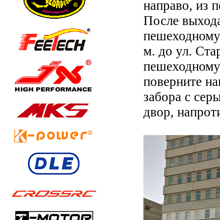
направо, из 
После выхода
пешеходному 
м. до ул. Ст
пешеходному
поверните на
забора с сер
двор, напроти