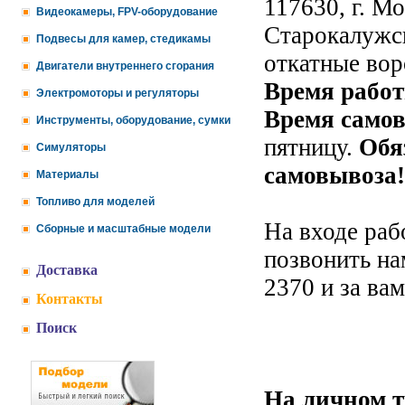
117630
,
г. М
Видеокамеры, FPV-оборудование
Старокалужско
Подвесы для камер, стедикамы
откатные вор
Двигатели внутреннего сгорания
Время рабо
Электромоторы и регуляторы
Время самов
Инструменты, оборудование, сумки
пятницу.
Обя
Симуляторы
самовывоза!
Материалы
Топливо для моделей
На входе раб
Сборные и масштабные модели
позвонить на
Доставка
2370 и за ва
Контакты
Поиск
На личном т