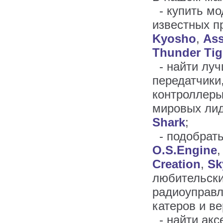
- купить мо
известных п
Kyosho
,
Ass
Thunder Tig
- найти луч
передатчики
контроллеры 
мировых ли
Shark
;
- подобрать
O.S.Engine
Creation
,
Sk
любительски
радиоуправл
катеров и ве
- найти акс