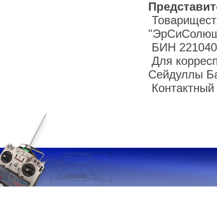
Представит
Товариществ
"ЭрСиСолюше
БИН 221040
Для корреспо
Сейдуллы Ба
Контактный 