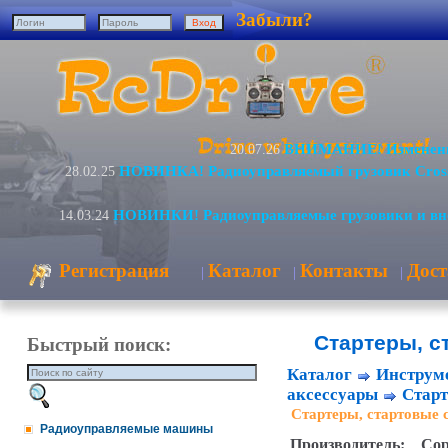
Забыли?
ВНИМАНИЕ! Изменение
20.07.26
НОВИНКА! Радиоуправляемый грузовик Cros
28.02.25
НОВИНКИ! Радиоуправляемые грузовики и вн
14.03.24
Регистрация
Каталог
Контакты
Дост
|
|
|
Стартеры, 
Быстрый поиск:
Каталог
Инструме
аксессуары
Старт
Стартеры, стартовые 
Радиоуправляемые машины
Производитель:
Сор