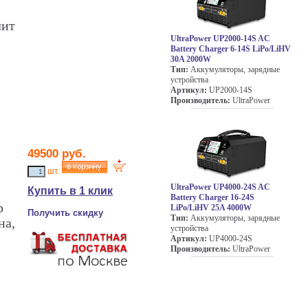
лит
UltraPower UP2000-14S AC
Battery Charger 6-14S LiPo/LiHV
30A 2000W
Тип:
Аккумуляторы, зарядные
устройства
Артикул:
UP2000-14S
Производитель:
UltraPower
49500
руб.
шт.
UltraPower UP4000-24S AC
Купить в 1 клик
Battery Charger 16-24S
р
LiPo/LiHV 25A 4000W
Получить скидку
Тип:
Аккумуляторы, зарядные
на,
устройства
Артикул:
UP4000-24S
Производитель:
UltraPower