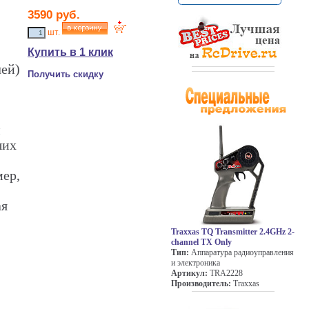
3590
руб.
шт.
Купить в 1 клик
чей)
Получить скидку
м
ших
мер,
ая
Traxxas TQ Transmitter 2.4GHz 2-
channel TX Only
Тип:
Аппаратура радиоуправления
и электроника
Артикул:
TRA2228
Производитель:
Traxxas