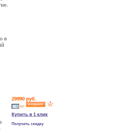
ие.
о в
ий
29990
руб.
шт.
Купить в 1 клик
а
Получить скидку
в