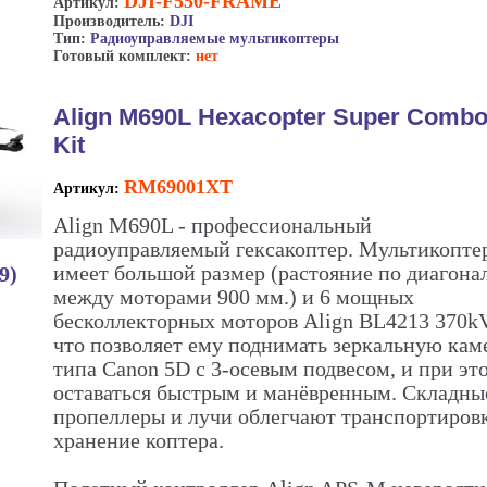
DJI-F550-FRAME
Артикул:
Производитель:
DJI
Тип:
Радиоуправляемые мультикоптеры
Готовый комплект:
нет
Align M690L Hexacopter Super Comb
Kit
RM69001XT
Артикул:
Align M690L - профессиональный
радиоуправляемый гексакоптер. Мультикопте
имеет большой размер (растояние по диагона
9)
между моторами 900 мм.) и 6 мощных
бесколлекторных моторов Align BL4213 370kV
что позволяет ему поднимать зеркальную кам
типа Canon 5D с 3-осевым подвесом, и при эт
оставаться быстрым и манёвренным. Складны
пропеллеры и лучи облегчают транспортиров
хранение коптера.