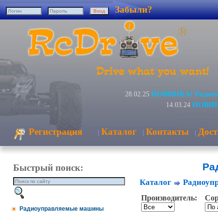
Забыли?
НОВИНКА! Радиоуп
28.02.25
НОВИНК
14.03.24
Регистрация
Каталог
Контакты
Дост
|
|
|
Ра
Быстрый поиск:
Каталог
Радиоуп
Производитель:
Сор
Радиоуправляемые машины