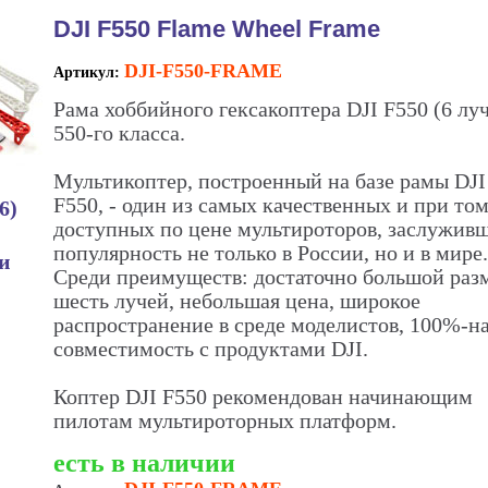
DJI F550 Flame Wheel Frame
DJI-F550-FRAME
Артикул:
Рама хоббийного гексакоптера DJI F550 (6 лу
550-го класса.
Мультикоптер, построенный на базе рамы DJI
F550, - один из самых качественных и при то
6)
доступных по цене мультироторов, заслужив
популярность не только в России, но и в мире.
ии
Среди преимуществ: достаточно большой раз
шесть лучей, небольшая цена, широкое
распространение в среде моделистов, 100%-н
совместимость с продуктами DJI.
Коптер DJI F550 рекомендован начинающим
пилотам мультироторных платформ.
есть в наличии