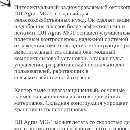
Интелектуальный радиоуправляемый октокоп
DJI Agras MG-1 созданый для
сельскохозяйственных нужд. Он сделает защи
и удобрение посевов более эффективными и
легкими. DJI Agras MG1 оснащён улучшенны
полетным контроллером, надежной системой
охлаждения, имеет складную конструкцию ра
вместительный топливный бак, мощный
комплект силовой установки, а также пульт
управления, разработанный специально для
пользователей, работающих в
сельскохозяйственной отрасли.
Коптер пыле и влагозащищённый, основные
элементы выполнены из антикоррозийных
материалов. Складная конструкция упрощает
хранение и транспортировку.
DJI Agras MG-1 может летать со скоростью до
м/с и автоматически регулирует интенсивнос