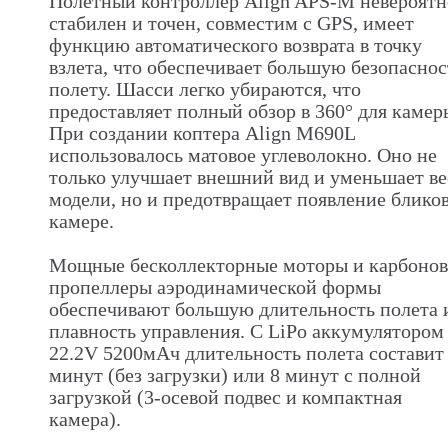
Полетный контроллер Align APS-M невероятн
стабилен и точен, совместим с GPS, имеет
функцию автоматического возврата в точку
взлета, что обеспечивает большую безопаснос
полету. Шасси легко убираются, что
предоставляет полный обзор в 360° для камер
При создании коптера Align M690L
использовалось матовое углеволокно. Оно не
только улучшает внешний вид и уменьшает ве
модели, но и предотвращает появление бликов
камере.
Мощные бесколлекторные моторы и карбоно
пропеллеры аэродинамической формы
обеспечивают большую длительность полета 
плавность управления. С LiPo аккумулятором
22.2V 5200мАч длительность полета составит
минут (без загрузки) или 8 минут с полной
загрузкой (3-осевой подвес и компактная
камера).