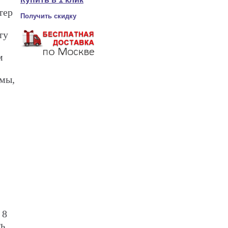
тер
Получить скидку
ту
м
мы,
 8
ть