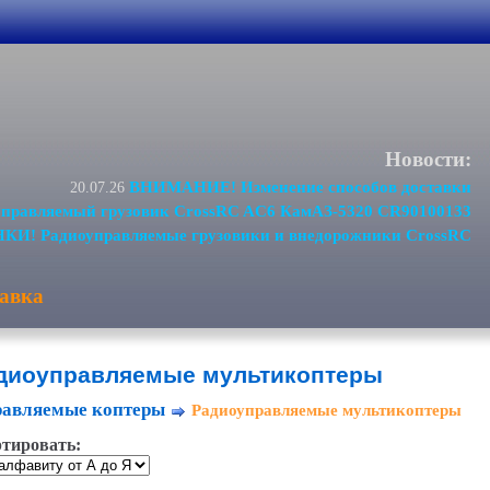
Новости:
ВНИМАНИЕ! Изменение способов доставки
20.07.26
равляемый грузовик CrossRC AC6 КамАЗ-5320 CR90100133
И! Радиоуправляемые грузовики и внедорожники CrossRC
авка
диоуправляемые мультикоптеры
равляемые коптеры
Радиоуправляемые мультикоптеры
тировать: