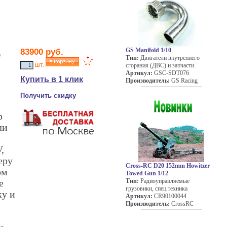
GS Manifold 1/10
83900
руб.
o
Тип:
Двигатели внутреннего
шт.
сгорания (ДВС) и запчасти
Артикул:
GSC-SDT076
Купить в 1 клик
Производитель:
GS Racing
Получить скидку
р
ли
,
еру
Cross-RC D20 152mm Howitzer
ом
Towed Gun 1/12
Тип:
Радиоуправляемые
е
грузовики, спец.техника
ку и
Артикул:
CR90100044
Производитель:
CrossRC