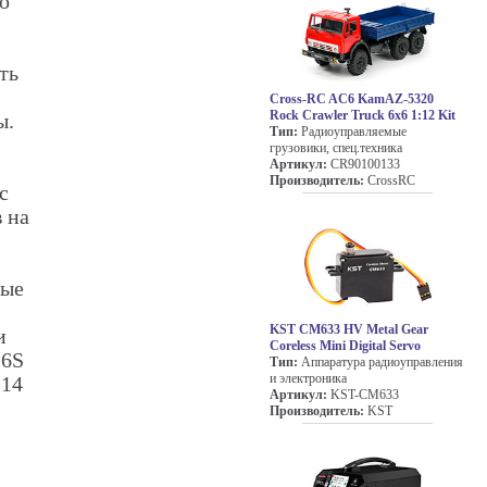
о
ть
Cross-RC AC6 KamAZ-5320
Rock Crawler Truck 6x6 1:12 Kit
ы.
Тип:
Радиоуправляемые
грузовики, спец.техника
Артикул:
CR90100133
Производитель:
CrossRC
с
 на
вые
KST CM633 HV Metal Gear
и
Coreless Mini Digital Servo
 6S
Тип:
Аппаратура радиоуправления
и электроника
 14
Артикул:
KST-CM633
Производитель:
KST