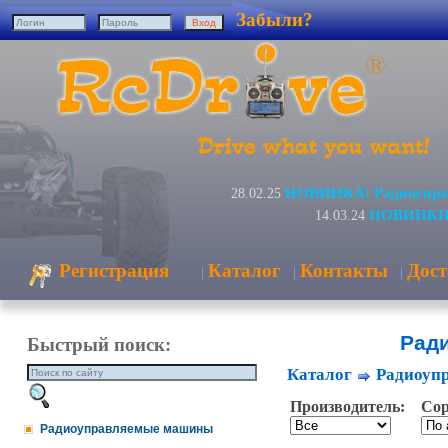
Забыли?
НОВИНКА! Радиоуправ
28.02.25
НОВИНКИ! 
14.03.24
Регистрация
Каталог
Контакты
Дост
|
|
|
Рад
Быстрый поиск:
Каталог
Радиоуп
Производитель:
Сор
Радиоуправляемые машины