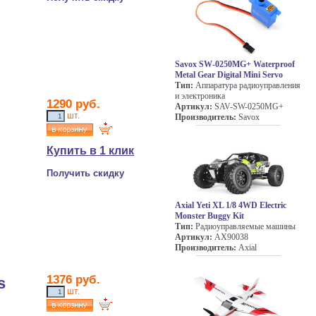
Savox SW-0250MG+ Waterproof
Metal Gear Digital Mini Servo
Тип:
Аппаратура радиоуправления
и электроника
1290
руб.
Артикул:
SAV-SW-0250MG+
шт.
Производитель:
Savox
Купить в 1 клик
Получить скидку
Axial Yeti XL 1/8 4WD Electric
Monster Buggy Kit
Тип:
Радиоуправляемые машины
Артикул:
AX90038
Производитель:
Axial
1376
руб.
s
шт.