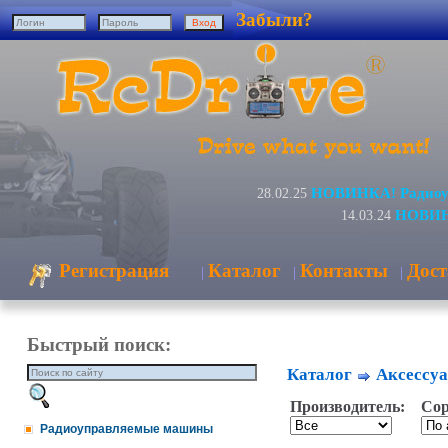
Забыли?
НОВИНКА! Радиоуп
28.02.25
НОВИНК
14.03.24
Регистрация
Каталог
Контакты
Дост
|
|
|
Быстрый поиск:
Каталог
Аксессуа
Производитель:
Сор
Радиоуправляемые машины