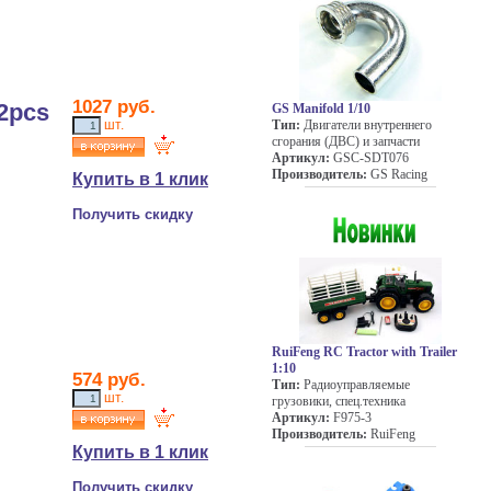
1027
руб.
2pcs
GS Manifold 1/10
шт.
Тип:
Двигатели внутреннего
сгорания (ДВС) и запчасти
Артикул:
GSC-SDT076
Производитель:
GS Racing
Купить в 1 клик
Получить скидку
RuiFeng RC Tractor with Trailer
1:10
574
руб.
Тип:
Радиоуправляемые
шт.
грузовики, спец.техника
Артикул:
F975-3
Производитель:
RuiFeng
Купить в 1 клик
Получить скидку