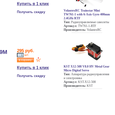
Купить в 1 клик
VolantexRC Trainstar Mini
Получить скидку
TW761-1 with 6-Axis Gyro 400mm
2.4GHz RTF
Тип:
Радиоуправляемые самолеты
Артикул:
TW761-1-RTF
Производитель:
VolantexRC
295
руб.
-9M
шт.
KST X12-508 V8.0 HV Metal Gear
Купить в 1 клик
Micro Digital Servo
Тип:
Аппаратура радиоуправления
Получить скидку
и электроника
Артикул:
KST-X12-508
Производитель:
KST