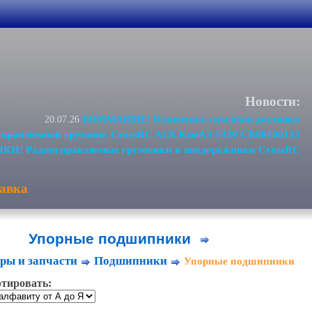
Новости:
ВНИМАНИЕ! Изменение способов доставки
20.07.26
равляемый грузовик CrossRC AC6 КамАЗ-5320 CR90100133
И! Радиоуправляемые грузовики и внедорожники CrossRC
авка
Упорные подшипники
ры и запчасти
Подшипники
Упорные подшипники
тировать: