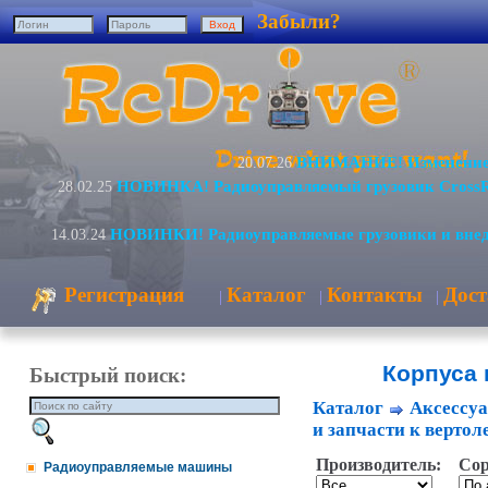
Забыли?
ВНИМАНИЕ! Изменение 
20.07.26
НОВИНКА! Радиоуправляемый грузовик Cross
28.02.25
НОВИНКИ! Радиоуправляемые грузовики и вне
14.03.24
Регистрация
Каталог
Контакты
Дост
|
|
|
Корпуса
Быстрый поиск:
Каталог
Аксессуа
и запчасти к вертол
Производитель:
Сор
Радиоуправляемые машины